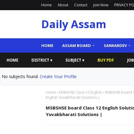
Home
About
Contact
Join Now
PRIVACY PO
Daily Assam
HOME
ASSAM BOARD
SANKARDEV
HOME
DISTRICT ▾
SUBJECT ▾
BUY PDF
JOB
No subjects found.
Create Your Profile
Home
MSBSHSE Class 12 English
MSBSHSE board Cl
English Yuvakbharati Solutions |
MSBSHSE board Class 12 English Soluti
Yuvakbharati Solutions |