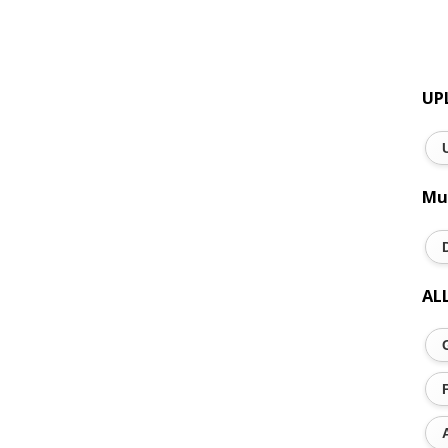
UP
Mu
AL