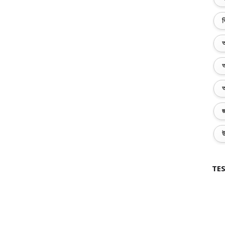
ব
অ
অ
অ
জ
উ
TES