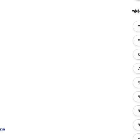
আমা
অ
স
অ
ভ
ব
ক
nce
গ