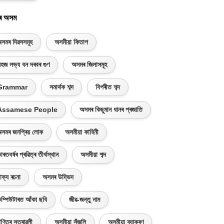
ৰ অসম
সমৰ দিৱসসমূহ
অসমীয়া কিতাপ
হজ লভ্য বন দৰবৰ গুণ
অসমৰ জিলাসমূহ
Grammar
সমাৰ্থক শব্দ
বিপৰীত শব্দ
Assamese People
অসমৰ কিছুমান ধানৰ প্ৰজাতি
সমৰ জনপ্ৰিয় লোক
অসমীয়া কাহিনী
াৰতবৰ্ষৰ প্ৰৱিত্ৰ তীৰ্থস্থান
অসমীয়া শব্দ
াক্য ৰচনা
অসমৰ উদ্ভিদ
ম্পিউটাৰত আঁকা ছবি
জীৱ-জন্তু নাম
ণিতৰ সূত্ৰাৱলী
অসমীয়া সঁজুলি
অসমীয়া ব্যাকৰণ