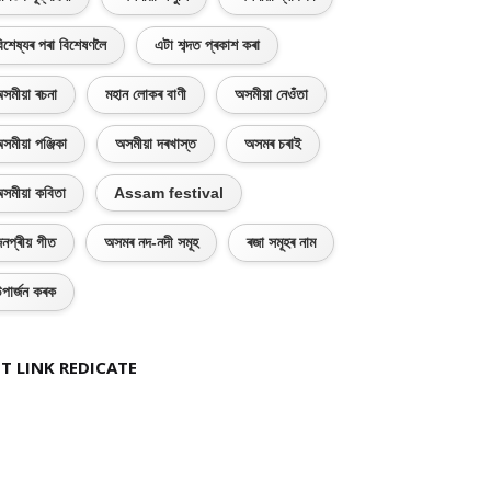
িশেষ্যৰ পৰা বিশেষণলৈ
এটা শব্দত প্ৰকাশ কৰা
সমীয়া ৰচনা
মহান লোকৰ বাণী
অসমীয়া নেওঁতা
সমীয়া পঞ্জিকা
অসমীয়া দৰখাস্ত
অসমৰ চৰাই
সমীয়া কবিতা
Assam festival
নপ্ৰীয় গীত
অসমৰ নদ-নদী সমূহ
ৰজা সমূহৰ নাম
পাৰ্জন কৰক
T LINK REDICATE