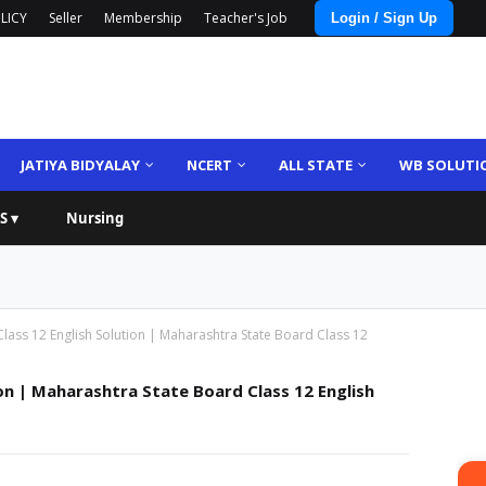
LICY
Seller
Membership
Teacher's Job
Login / Sign Up
JATIYA BIDYALAY
NCERT
ALL STATE
WB SOLUTI
S ▾
Nursing
ass 12 English Solution | Maharashtra State Board Class 12
on | Maharashtra State Board Class 12 English