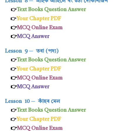
Lesson 8
─
গ্ৰাহক আহিলে খং উঠা দোকানীজন
Text Books Question Answer
👉
Your Chapter PDF
👉
👉
MCQ Online Exam
👉
MCQ Answer
Lesson 9
─
তৰা (পদ্য)
Text Books Question Answer
👉
Your Chapter PDF
👉
👉
MCQ Online Exam
👉
MCQ Answer
Lesson 10
─
কাঁহৰ মেল
Text Books Question Answer
👉
Your Chapter PDF
👉
👉
MCQ Online Exam