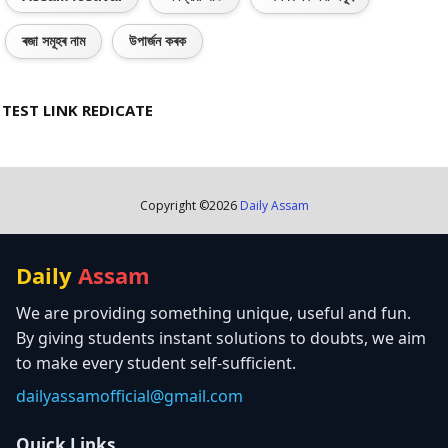
ৰজা সমূহৰ নাম
উপাৰ্জন কৰক
TEST LINK REDICATE
Copyright ©
2026
Daily Assam
Daily
Assam
We are providing something unique, useful and fun.
By giving students instant solutions to doubts, we aim
to make every student self-sufficient.
dailyassamofficial@gmail.com
Quick Links