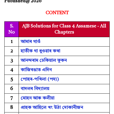
Published@ 2026
CONTENT
S.
AJB Solutions for Class 4 Assamese - All
No
Chapters
1
আমাৰ গাওঁ
2
হাতীক গা ধুওৱাৰ কথা
3
আনন্দৰাম ঢেকিয়াল ফুকন
4
কাজিৰঙাত এদিন
5
পোহৰ-পখিলা (পদ্য)
6
বাদলৰ বিদ্যালয়
7
মোহন আৰু কলীয়া
8
গ্ৰাহক আহিলে খং উঠা দোকানীজন