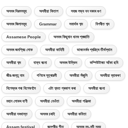
অসমৰ দিৱসসমূহ
অসমীয়া কিতাপ
সহজ লভ্য বন দৰবৰ গুণ
অসমৰ জিলাসমূহ
Grammar
সমাৰ্থক শব্দ
বিপৰীত শব্দ
Assamese People
অসমৰ কিছুমান ধানৰ প্ৰজাতি
অসমৰ জনপ্ৰিয় লোক
অসমীয়া কাহিনী
ভাৰতবৰ্ষৰ প্ৰৱিত্ৰ তীৰ্থস্থান
অসমীয়া শব্দ
বাক্য ৰচনা
অসমৰ উদ্ভিদ
কম্পিউটাৰত আঁকা ছবি
জীৱ-জন্তু নাম
গণিতৰ সূত্ৰাৱলী
অসমীয়া সঁজুলি
অসমীয়া ব্যাকৰণ
বিশেষ্যৰ পৰা বিশেষণলৈ
এটা শব্দত প্ৰকাশ কৰা
অসমীয়া ৰচনা
মহান লোকৰ বাণী
অসমীয়া নেওঁতা
অসমীয়া পঞ্জিকা
অসমীয়া দৰখাস্ত
অসমৰ চৰাই
অসমীয়া কবিতা
Assam festival
জনপ্ৰীয় গীত
অসমৰ নদ-নদী সমূহ