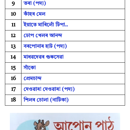
9
তৰা (পদ্য)
10
কাঁহৰ মেল
11
ইয়াতে মাৰিলোঁ টিপা..
12
ঢোপ খেলৰ আনন্দ
13
বৰপোনাৰ হাট (পদ্য)
14
মাধৱদেৱৰ গুৰুসেৱা
15
সাঁকো
16
প্ৰেমচান্দ
17
দেওৱাৰ! দেওৱাৰ! (পদ্য)
18
শিলৰ চোলা (নাটিকা)