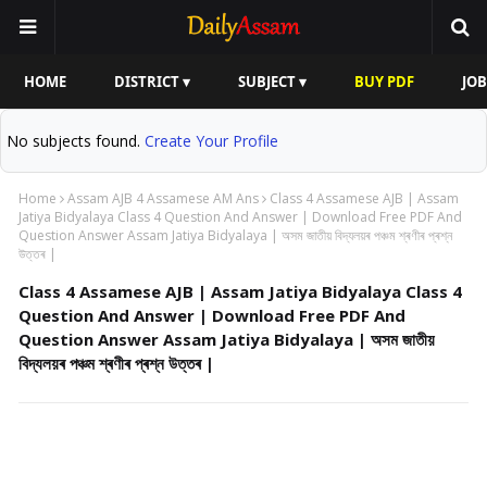
HOME
DISTRICT ▾
SUBJECT ▾
BUY PDF
JOB
No subjects found.
Create Your Profile
Home
Assam AJB 4 Assamese AM Ans
Class 4 Assamese AJB | Assam
Jatiya Bidyalaya Class 4 Question And Answer | Download Free PDF And
Question Answer Assam Jatiya Bidyalaya | অসম জাতীয় বিদ্যলয়ৰ পঞ্চম শ্ৰণীৰ প্ৰশ্ন
উত্তৰ |
Class 4 Assamese AJB | Assam Jatiya Bidyalaya Class 4
Question And Answer | Download Free PDF And
Question Answer Assam Jatiya Bidyalaya | অসম জাতীয়
বিদ্যলয়ৰ পঞ্চম শ্ৰণীৰ প্ৰশ্ন উত্তৰ |